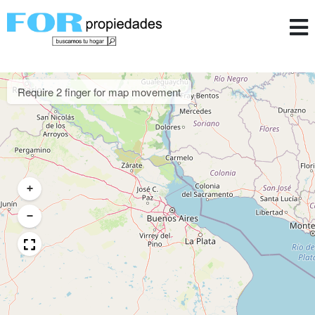
Require 2 finger for map movement
+
−