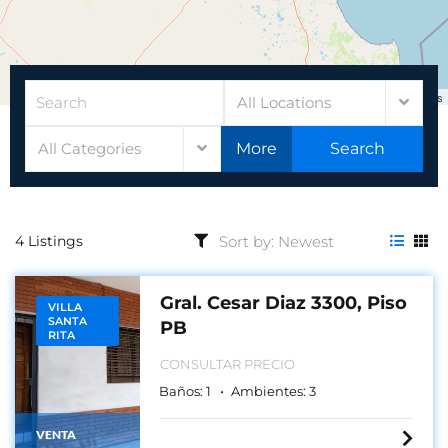
Leaflet
|
©
OpenStreetMap
contributors
All Locations
All Categories
More
Search
4 Listings
Gral. Cesar Diaz 3300, Piso
VILLA
SANTA
PB
RITA
CONSULTAR PRECIO
Baños:
1
Ambientes:
3
VENTA